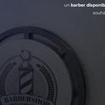
un
barber disponi
souha