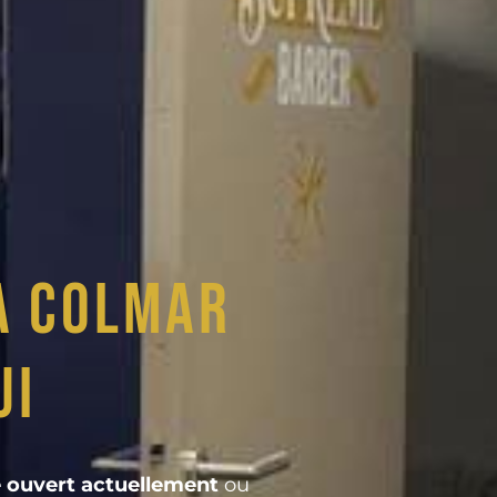
à Colmar
ui
 ouvert actuellement
ou