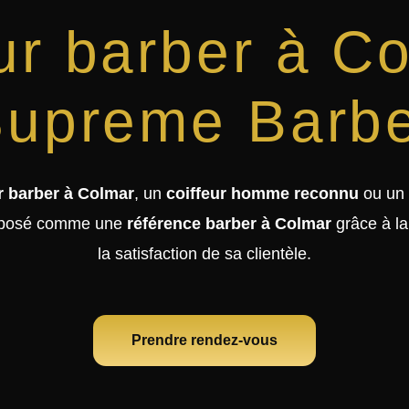
ur barber à C
upreme Barb
r barber à Colmar
, un
coiffeur homme reconnu
ou un
mposé comme une
référence barber à Colmar
grâce à la 
la satisfaction de sa clientèle.
Prendre rendez-vous